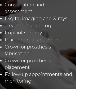
Consultation and
assessment
Digital imaging and X-rays
Treatment planning
Implant surgery
Placement of abutment
Crown or prosthesis
fabrication
Crown or prosthesis
placement
Follow-up appointments and
monitoring
Dental Implant Aftercare and
Maintenance